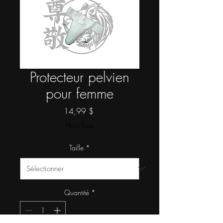
Protecteur pelvien
pour femme
Prix
14,99 $
Hors Taxe
Taille
*
Quantité
*