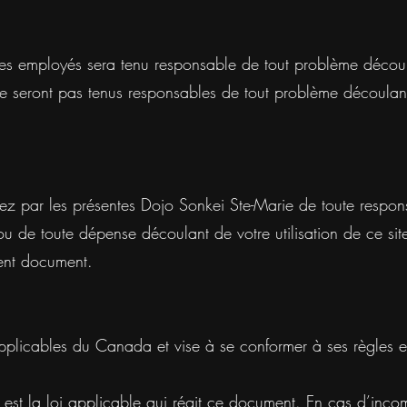
ses employés sera tenu responsable de tout problème décou
 seront pas tenus responsables de tout problème découlant d
isez par les présentes Dojo Sonkei Ste-Marie de toute respons
 de toute dépense découlant de votre utilisation de ce site
sent document.
plicables du Canada et vise à se conformer à ses règles et
 est la loi applicable qui régit ce document. En cas d’incom