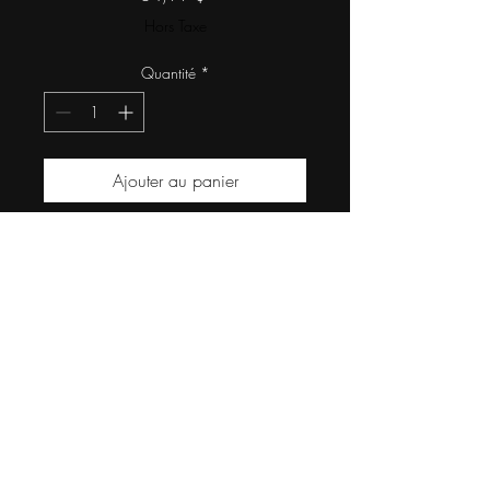
Hors Taxe
Quantité
*
Ajouter au panier
Couleur : Gris
Capacité de : 27 Litres
Matériaux : 300D Polyestere
Résistant à l'eau
Pochette pouvant contenir un
ordinateur portable de 15
pouces
Équipé de 2 ganses
rembourées et ajustables