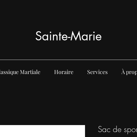
Sainte-Marie
lassique Martiale
Horaire
Services
À pro
Sac de spo