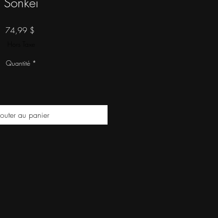
Sonkei
Prix
74,99 $
Hors Taxe
Quantité
*
outer au panier